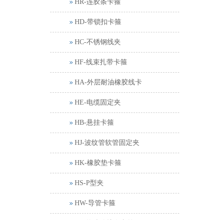
HR-连胶条卡箍
HD-带锁扣卡箍
HC-不锈钢线夹
HF-线束扎带卡箍
HA-外层耐油橡胶线卡
HE-电缆固定夹
HB-悬挂卡箍
HJ-波纹管软管固定夹
HK-橡胶垫卡箍
HS-P型夹
HW-导管卡箍