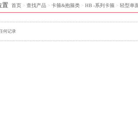
位置
首页
>
查找产品
>
卡箍&抱箍类
>
HB -系列卡箍
>
轻型单
任何记录