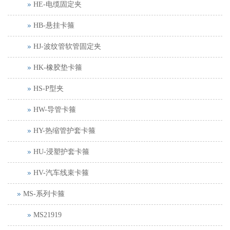
HE-电缆固定夹
HB-悬挂卡箍
HJ-波纹管软管固定夹
HK-橡胶垫卡箍
HS-P型夹
HW-导管卡箍
HY-热缩管护套卡箍
HU-浸塑护套卡箍
HV-汽车线束卡箍
MS-系列卡箍
MS21919