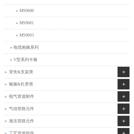
MS9600
MS9601
MS9603
电缆抱箍系列
V型系列卡箍
+
管夹&支架类
+
喉箍&扎带类
+
电气管道附件
+
气动管路元件
+
液压管路元件
+
工艺管道组件