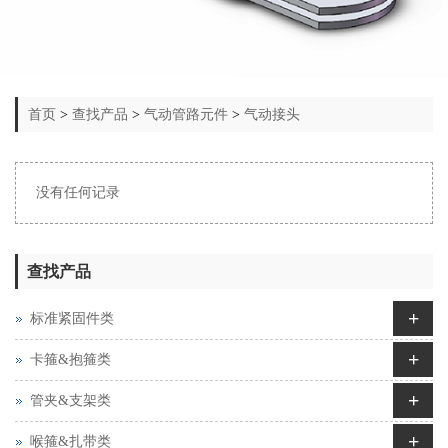
首页
>
查找产品
>
气动管路元件
>
气动接头
没有任何记录
查找产品
+
标准紧固件类
+
卡箍&抱箍类
+
管夹&支架类
+
喉箍&扎带类