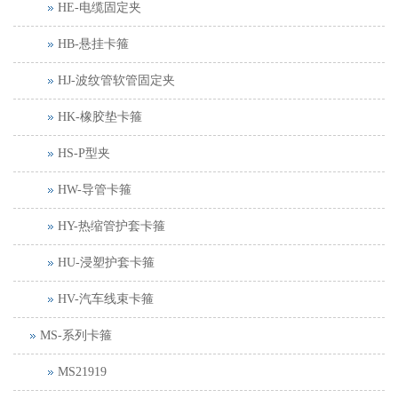
HE-电缆固定夹
HB-悬挂卡箍
HJ-波纹管软管固定夹
HK-橡胶垫卡箍
HS-P型夹
HW-导管卡箍
HY-热缩管护套卡箍
HU-浸塑护套卡箍
HV-汽车线束卡箍
MS-系列卡箍
MS21919