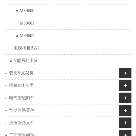
MS9600
MS9601
MS9603
电缆抱箍系列
V型系列卡箍
+
管夹&支架类
+
喉箍&扎带类
+
电气管道附件
+
气动管路元件
+
液压管路元件
+
工艺管道组件