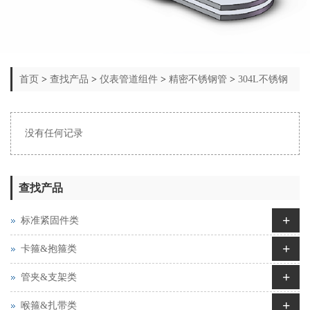
首页
>
查找产品
>
仪表管道组件
>
精密不锈钢管
>
304L不锈钢
精密管
没有任何记录
查找产品
+
标准紧固件类
+
卡箍&抱箍类
+
管夹&支架类
+
喉箍&扎带类